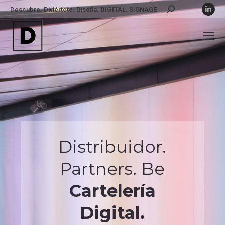
Lin
Descubre. Diviértete. Diseña.
DIGITAL.
SIGNAGE
Buscar:
Distribuidor.
Partners. Be
Cartelería
Digital.